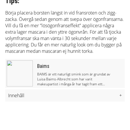
Tips:
Börja placera borsten längst in vid fransroten och zigg-
zacka. Övergå sedan genom att svepa över ögonfransarna.
Vill du få en mer ”lösögonfranseffekt” applicera några
extra lager mascara i den yttre ögonvrån. För att få tjocka
volymfransar ska man vänta i 30 sekunder mellan varje
applicering. Du får en mer naturlig look om du bygger på
mascaran medan mascaran ej hunnit torka.
Baims
BAIMS är ett naturligt smink som är grundat av
Luisa Baims-Albrecht som har varit
makeupartist i många år har tagit fram ett
smink som sticker ut med kraftfull prestanda
och intensiva hudvårdsegenskaper, med ett
Innehåll
+
mineralrikt innehåll som ger näring till huden
under dagen. Insvepta i en snygg design och
påfyllningsbara bambubehållare. BAIMS föddes
ALOE BARBADENSIS LEAF JUICE*,CI 77499 (IRON OXIDE),
med ekologisk, etisk, och ansvarsfull
GLYCERIN**, RICINUS COMMUNIS SEED OIL (RICINUS
medvetenhet.
COMMUNIS (CASTOR) SEED OIL)*, KAOLIN, ACACIA
SENEGAL GUM, COPERNICIA CERIFERA CERA (COPERNICIA