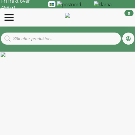
Fri frakt över
499kr!
0
Products
search