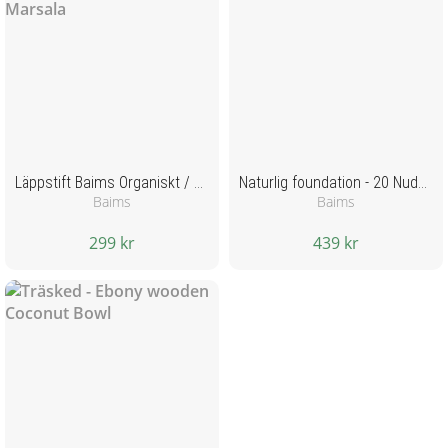
triklosan, silikoner, sulfater, aluminiumhydroxid,
tokoferolacetat, talk, genetiskt modifierade organismer
(GMO), nanopartiklar, animaliska råvaror, syntetiska dofter,
konstgjorda färger.
Läppstift Baims Organiskt / Veganskt Smink - 50 Marsala
Naturlig foundation - 20 Nude Light
Baims
Baims
299 kr
439 kr