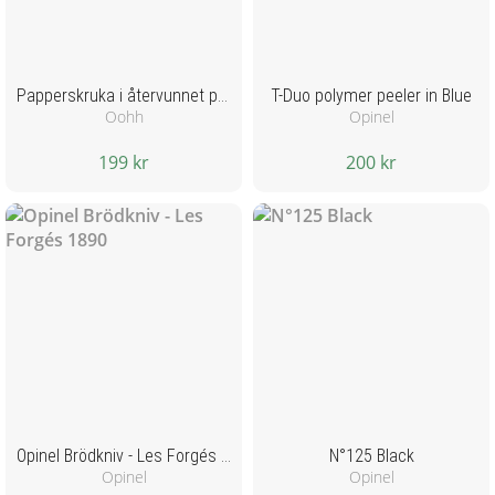
Papperskruka i återvunnet papper -Vit
T-Duo polymer peeler in Blue
Oohh
Opinel
199 kr
200 kr
Opinel Brödkniv - Les Forgés 1890
N°125 Black
Opinel
Opinel