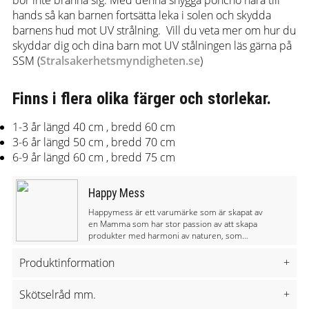
bör inte bränna sig. Med denna snygga poncho nära till
hands så kan barnen fortsätta leka i solen och skydda
barnens hud mot UV strålning. Vill du veta mer om hur du
skyddar dig och dina barn mot UV stålningen läs gärna på
SSM (
Stralsakerhetsmyndigheten.se
)
Finns i flera olika färger och storlekar.
1-3 år längd 40 cm , bredd 60 cm
3-6 år längd 50 cm , bredd 70 cm
6-9 år längd 60 cm , bredd 75 cm
Happy Mess
Happymess är ett varumärke som är skapat av
en Mamma som har stor passion av att skapa
produkter med harmoni av naturen, som
samtidig är vackra och praktiska. Happymess
tror på en riktig barndom där man leker nära
Produktinformation
+
naturen och låter barn vara kreativa. För
Happymess är det viktigt att produkterna är
Skötselråd mm.
+
barnvänliga och miljövänliga. Därför jobbar
48% linne, 52% bomull certifierad av OEKO-TEX 100
Happymess endast med miljövänliga textiler