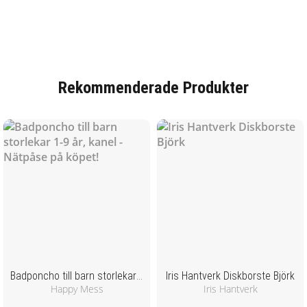
och färger som är certifierade. Happymess tar
fram produkter tillsammans med barnens
Tvättas i 40 grader.
åsikter för att få produkter som barn verkligen
vill ha.
Rekommenderade Produkter
Badponcho till barn storlekar 1-9 år, kanel - Nätpåse på köpet!
Iris Hantverk Diskborste Björk
Happy Mess
Iris Hantverk