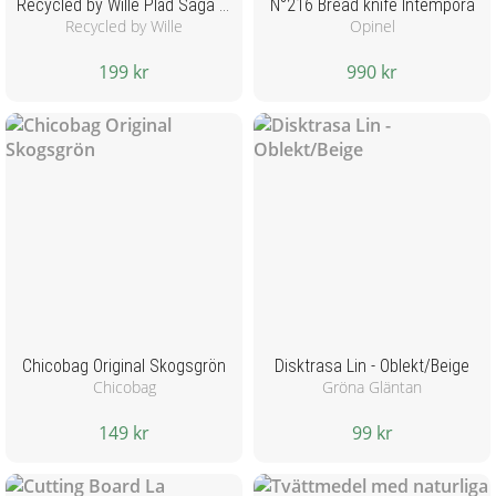
Recycled by Wille Pläd Saga - grå/vit
N°216 Bread knife Intempora
Recycled by Wille
Opinel
199 kr
990 kr
Chicobag Original Skogsgrön
Disktrasa Lin - Oblekt/Beige
Chicobag
Gröna Gläntan
149 kr
99 kr