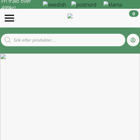
Fri frakt över
499kr!
0
Products
search