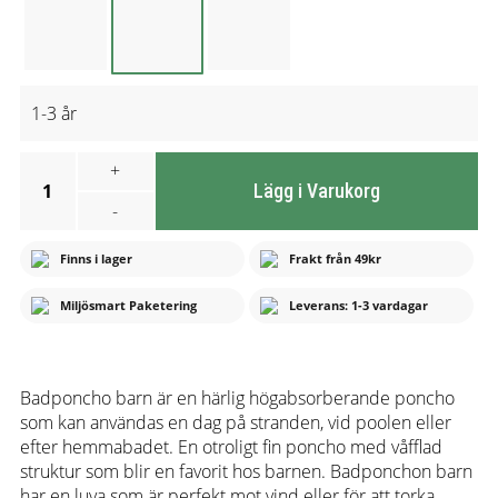
1-3 år
+
1
Lägg i Varukorg
-
Finns i lager
Frakt från 49kr
Miljösmart Paketering
Leverans: 1-3 vardagar
Badponcho barn är en härlig högabsorberande poncho
som kan användas en dag på stranden, vid poolen eller
efter hemmabadet. En otroligt fin poncho med våfflad
struktur som blir en favorit hos barnen. Badponchon barn
har en luva som är perfekt mot vind eller för att torka