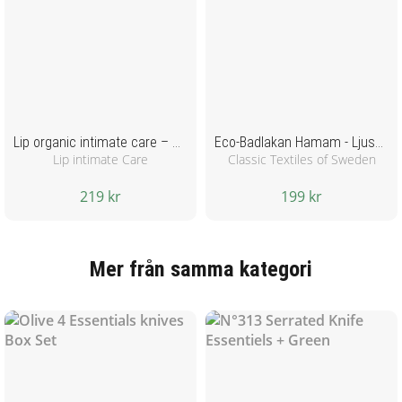
Lip organic intimate care – Rengörande & Återfuktande
Eco-Badlakan Hamam - Ljusblå
Lip intimate Care
Classic Textiles of Sweden
219 kr
199 kr
Mer från samma kategori