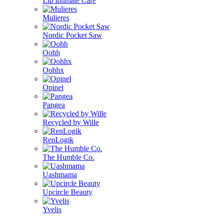
Lip intimate Care
Mulieres
Nordic Pocket Saw
Oohh
Oohhx
Opinel
Pangea
Recycled by Wille
RenLogik
The Humble Co.
Uashmama
Upcircle Beauty
Yvelis