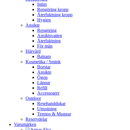
Intim
Rengöring kropp
Återfuktning kropp
Hygien
Ansikte
Rengöring
Ansiktsvatten
Återfuktning
För män
Hårvård
Balsam
Kosmetika / Smink
Borstar
Ansikte
Ögon
Läppar
Refill
Accessoarer
Outdoor
Resehanddukar
Utrustning
Termos & Muggar
Reservdelar
Varumärken