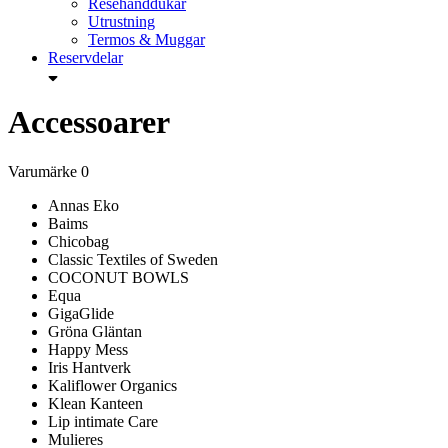
Resehanddukar
Utrustning
Termos & Muggar
Reservdelar
Accessoarer
Varumärke
0
Annas Eko
Baims
Chicobag
Classic Textiles of Sweden
COCONUT BOWLS
Equa
GigaGlide
Gröna Gläntan
Happy Mess
Iris Hantverk
Kaliflower Organics
Klean Kanteen
Lip intimate Care
Mulieres