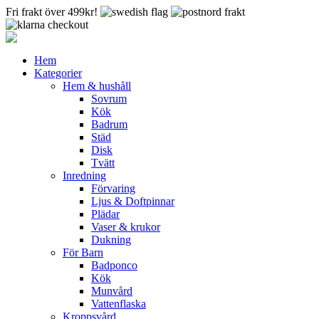
Fri frakt över 499kr!
Hem
Kategorier
Hem & hushåll
Sovrum
Kök
Badrum
Städ
Disk
Tvätt
Inredning
Förvaring
Ljus & Doftpinnar
Plädar
Vaser & krukor
Dukning
För Barn
Badponco
Kök
Munvård
Vattenflaska
Kroppsvård