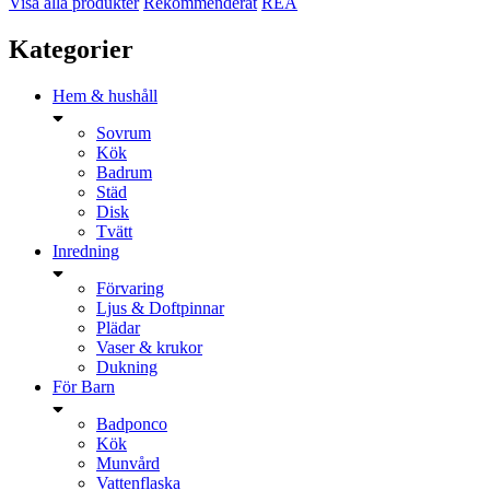
Visa alla produkter
Rekommenderat
REA
Kategorier
Hem & hushåll
Sovrum
Kök
Badrum
Städ
Disk
Tvätt
Inredning
Förvaring
Ljus & Doftpinnar
Plädar
Vaser & krukor
Dukning
För Barn
Badponco
Kök
Munvård
Vattenflaska