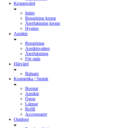
Kroppsvård
Intim
Rengöring kropp
Återfuktning kropp
Hygien
Ansikte
Rengöring
Ansiktsvatten
Återfuktning
För män
Hårvård
Balsam
Kosmetika / Smink
Borstar
Ansikte
Ögon
Läppar
Refill
Accessoarer
Outdoor