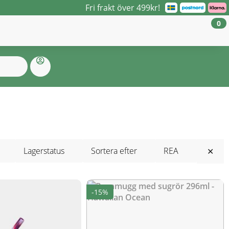
Fri frakt över 499kr!
0
Lagerstatus
Sortera efter
REA
✕
-15%