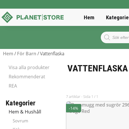
Hem
Kategorie
Products
search
Hem
/
För Barn
/ Vattenflaska
VATTENFLASKA
Visa alla produkter
Rekommenderat
REA
7 artiklar - Sida 1 / 1
Kategorier
-14%
Hem & Hushåll
Sovrum