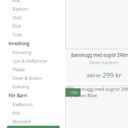
Kök
Badrum
Städ
Disk
Tvätt
Inredning
Förvaring
Ljus & Doftpinnar
Klean Kanteen
Plädar
299 kr
349 kr
Vaser & Krukor
Dukning
-15%
För Barn
Badponco
Kök
Munvård