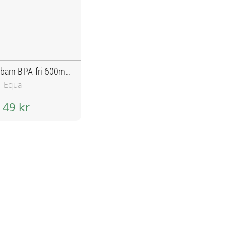
Vattenflaska barn BPA-fri 600ml - Kameleont
Equa
149 kr