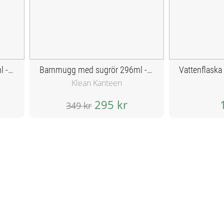
Barnmugg med sugrör 296ml - Mykonos Blue
Barnmugg med sugrör 296ml - Juicy Pear
Klean Kanteen
295 kr
349 kr