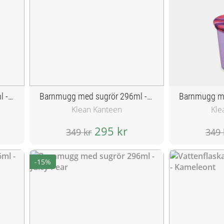
Barnmugg med sugrör 296ml - Rouge Red
Barnmugg med sugrör 296ml - Sparkling Grape
Klean Kanteen
Kle
295 kr
349 kr
349 
-15%