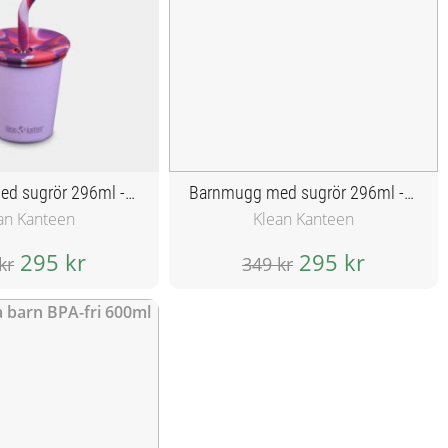
Barnmugg med sugrör 296ml - Crocus Petal
Barnmugg med sugrör 296ml - Hawaiian Ocean
an Kanteen
Klean Kanteen
295 kr
295 kr
kr
349 kr