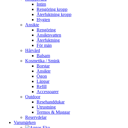
Intim
Rengöring kropp
Återfuktning kropp
Hygien
Ansikte
Rengöring
Ansiktsvatten
Återfuktning
För män
Hårvård
Balsam
Kosmetika / Smink
Borstar
Ansikte
Ögon
Läppar
Refill
Accessoarer
Outdoor
Resehanddukar
Utrustning
Termos & Muggar
Reservdelar
Varumärken