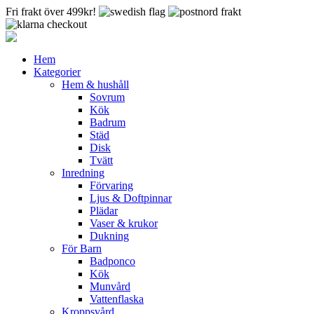
Fri frakt över 499kr!
Hem
Kategorier
Hem & hushåll
Sovrum
Kök
Badrum
Städ
Disk
Tvätt
Inredning
Förvaring
Ljus & Doftpinnar
Plädar
Vaser & krukor
Dukning
För Barn
Badponco
Kök
Munvård
Vattenflaska
Kroppsvård