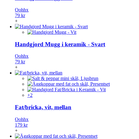
Oohhx
79 kr
+
Handgjord Mugg i keramik - Svart
Oohhx
79 kr
+
+2
Fat/bricka, vit, mellan
Oohhx
179 kr
+