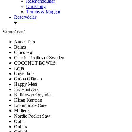
Resehanddukar
Utrustning
Termos & Muggar
Reservdelar
Varumärke
1
Annas Eko
Baims
Chicobag
Classic Textiles of Sweden
COCONUT BOWLS
Equa
GigaGlide
Gröna Gläntan
Happy Mess
Iris Hantverk
Kaliflower Organics
Klean Kanteen
Lip intimate Care
Mulieres
Nordic Pocket Saw
Oohh
Oohhx
Opinel