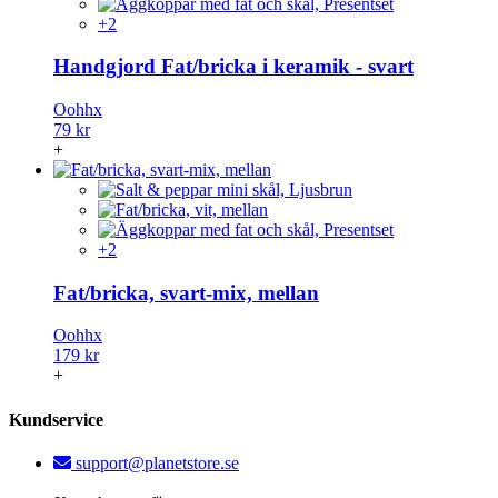
+2
Handgjord Fat/bricka i keramik - svart
Oohhx
79 kr
+
+2
Fat/bricka, svart-mix, mellan
Oohhx
179 kr
+
Kundservice
support@planetstore.se