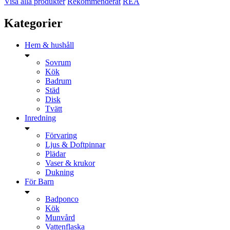
Visa alla produkter
Rekommenderat
REA
Kategorier
Hem & hushåll
Sovrum
Kök
Badrum
Städ
Disk
Tvätt
Inredning
Förvaring
Ljus & Doftpinnar
Plädar
Vaser & krukor
Dukning
För Barn
Badponco
Kök
Munvård
Vattenflaska