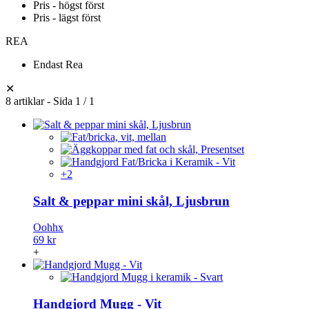
Pris - högst först
Pris - lägst först
REA
Endast Rea
✕
8 artiklar - Sida 1 / 1
+2
Salt & peppar mini skål, Ljusbrun
Oohhx
69 kr
+
Handgjord Mugg - Vit