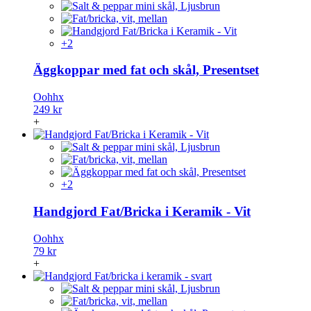
+2
Äggkoppar med fat och skål, Presentset
Oohhx
249 kr
+
+2
Handgjord Fat/Bricka i Keramik - Vit
Oohhx
79 kr
+