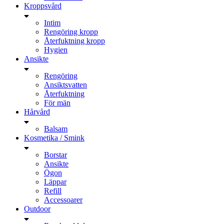
Kroppsvård
Intim
Rengöring kropp
Återfuktning kropp
Hygien
Ansikte
Rengöring
Ansiktsvatten
Återfuktning
För män
Hårvård
Balsam
Kosmetika / Smink
Borstar
Ansikte
Ögon
Läppar
Refill
Accessoarer
Outdoor