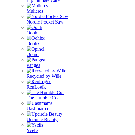
Lip intimate Care
Mulieres
Nordic Pocket Saw
Oohh
Oohhx
Opinel
Pangea
Recycled by Wille
RenLogik
The Humble Co.
Uashmama
Upcircle Beauty
Yvelis