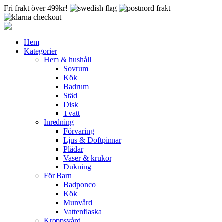
Fri frakt över 499kr!
Hem
Kategorier
Hem & hushåll
Sovrum
Kök
Badrum
Städ
Disk
Tvätt
Inredning
Förvaring
Ljus & Doftpinnar
Plädar
Vaser & krukor
Dukning
För Barn
Badponco
Kök
Munvård
Vattenflaska
Kroppsvård