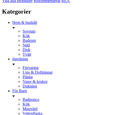
Visa alla produkter
Rekommenderat
REA
Kategorier
Hem & hushåll
Sovrum
Kök
Badrum
Städ
Disk
Tvätt
Inredning
Förvaring
Ljus & Doftpinnar
Plädar
Vaser & krukor
Dukning
För Barn
Badponco
Kök
Munvård
Vattenflaska