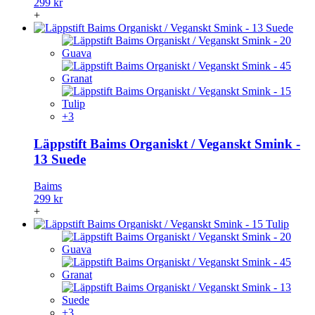
299 kr
+
+3
Läppstift Baims Organiskt / Veganskt Smink -
13 Suede
Baims
299 kr
+
+3