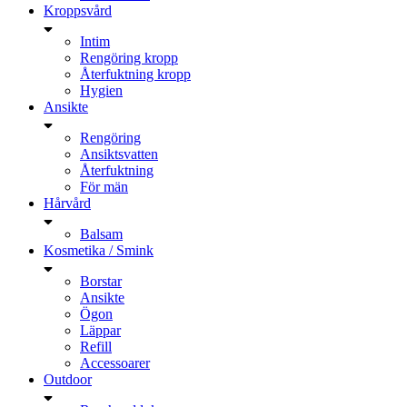
Kroppsvård
Intim
Rengöring kropp
Återfuktning kropp
Hygien
Ansikte
Rengöring
Ansiktsvatten
Återfuktning
För män
Hårvård
Balsam
Kosmetika / Smink
Borstar
Ansikte
Ögon
Läppar
Refill
Accessoarer
Outdoor