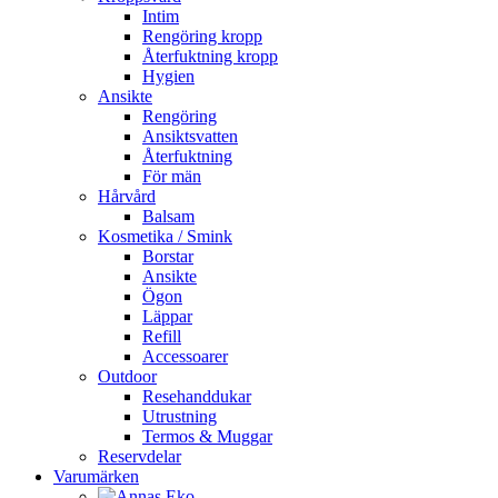
Intim
Rengöring kropp
Återfuktning kropp
Hygien
Ansikte
Rengöring
Ansiktsvatten
Återfuktning
För män
Hårvård
Balsam
Kosmetika / Smink
Borstar
Ansikte
Ögon
Läppar
Refill
Accessoarer
Outdoor
Resehanddukar
Utrustning
Termos & Muggar
Reservdelar
Varumärken