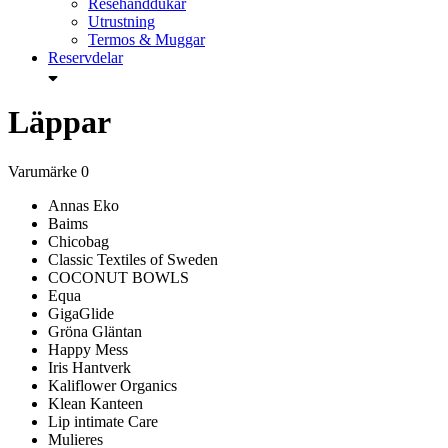
Resehanddukar
Utrustning
Termos & Muggar
Reservdelar
Läppar
Varumärke
0
Annas Eko
Baims
Chicobag
Classic Textiles of Sweden
COCONUT BOWLS
Equa
GigaGlide
Gröna Gläntan
Happy Mess
Iris Hantverk
Kaliflower Organics
Klean Kanteen
Lip intimate Care
Mulieres