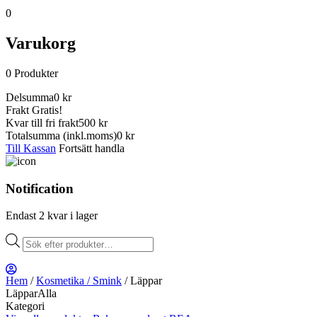
0
Varukorg
0
Produkter
Delsumma
0
kr
Frakt
Gratis!
Kvar till fri frakt
500 kr
Totalsumma
(inkl.moms)
0
kr
Till Kassan
Fortsätt handla
Notification
Endast 2 kvar i lager
Products
search
Hem
/
Kosmetika / Smink
/ Läppar
LäpparAlla
Kategori