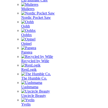
Lip intimate Care
Mulieres
Nordic Pocket Saw
Oohh
Oohhx
Opinel
Pangea
Recycled by Wille
RenLogik
The Humble Co.
Uashmama
Upcircle Beauty
Yvelis