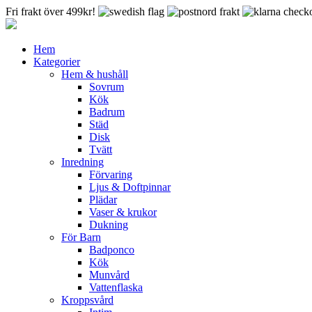
Fri frakt över 499kr!
Hem
Kategorier
Hem & hushåll
Sovrum
Kök
Badrum
Städ
Disk
Tvätt
Inredning
Förvaring
Ljus & Doftpinnar
Plädar
Vaser & krukor
Dukning
För Barn
Badponco
Kök
Munvård
Vattenflaska
Kroppsvård