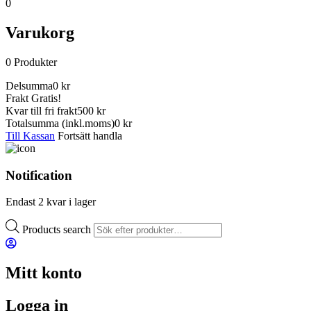
0
Varukorg
0
Produkter
Delsumma
0
kr
Frakt
Gratis!
Kvar till fri frakt
500 kr
Totalsumma
(inkl.moms)
0
kr
Till Kassan
Fortsätt handla
Notification
Endast 2 kvar i lager
Products search
Mitt konto
Logga in