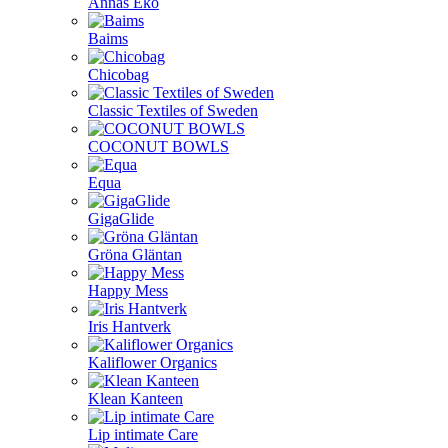
Annas Eko
Baims
Chicobag
Classic Textiles of Sweden
COCONUT BOWLS
Equa
GigaGlide
Gröna Gläntan
Happy Mess
Iris Hantverk
Kaliflower Organics
Klean Kanteen
Lip intimate Care