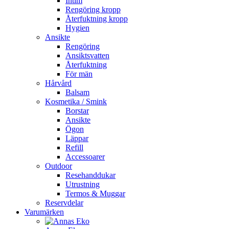
Intim
Rengöring kropp
Återfuktning kropp
Hygien
Ansikte
Rengöring
Ansiktsvatten
Återfuktning
För män
Hårvård
Balsam
Kosmetika / Smink
Borstar
Ansikte
Ögon
Läppar
Refill
Accessoarer
Outdoor
Resehanddukar
Utrustning
Termos & Muggar
Reservdelar
Varumärken