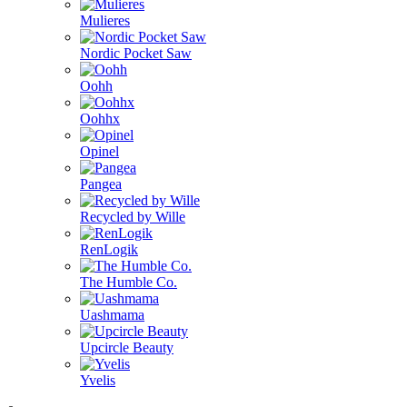
Mulieres
Nordic Pocket Saw
Oohh
Oohhx
Opinel
Pangea
Recycled by Wille
RenLogik
The Humble Co.
Uashmama
Upcircle Beauty
Yvelis