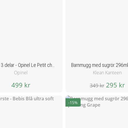
Barnset 3 delar - Opinel Le Petit chef Set - Blå
Opinel
Klean Kanteen
499 kr
295 kr
349 kr
-15%