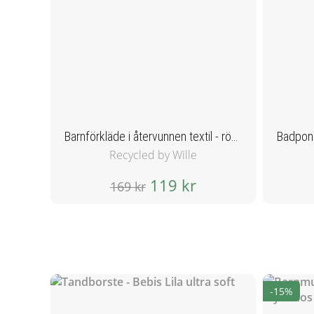
Barnförkläde i återvunnen textil - röd/vit
Recycled by Wille
119 kr
169 kr
-15%