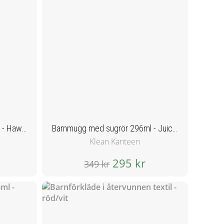
Barnmugg med sugrör 296ml - Hawaiian Ocean
Barnmugg med sugrör 296ml - Juicy Pear
Klean Kanteen
295 kr
349 kr