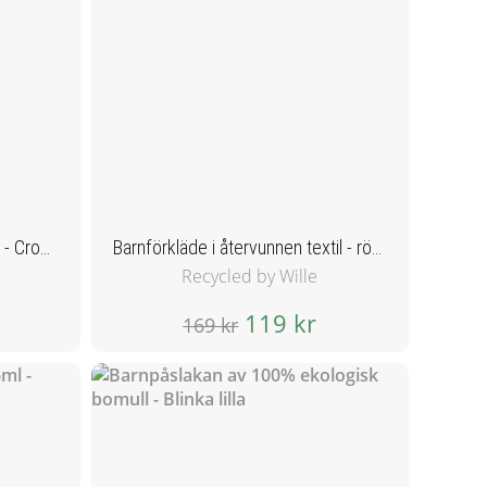
Barnmugg med sugrör 296ml - Crocus Petal
Barnförkläde i återvunnen textil - röd/vit
Recycled by Wille
119 kr
169 kr