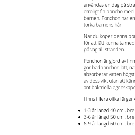
användas en dag på str
otroligt fin poncho med 
barnen. Ponchon har en l
torka barnens hår.
När du köper denna pon
för att lätt kunna ta m
på väg till stranden.
Ponchon är gjord av lin
gör badponchon lätt, na
absorberar vatten högst
av dess vikt utan att kän
antibaktriella egenskap
Finns i flera olika färger
1-3 år längd 40 cm , br
3-6 år längd 50 cm , br
6-9 år längd 60 cm , br