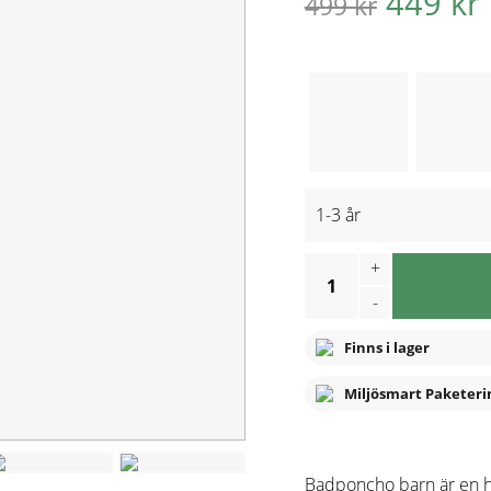
449 kr
499 kr
1-3 år
+
1
-
Finns i lager
Miljösmart Paketeri
Badponcho barn är en 