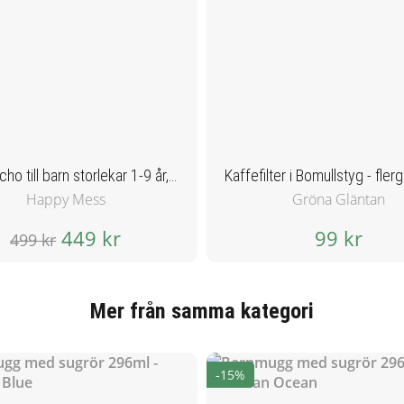
Badponcho till barn storlekar 1-9 år, kanel - Nätpåse på köpet!
Happy Mess
Gröna Gläntan
449 kr
99 kr
499 kr
Mer från samma kategori
-15%