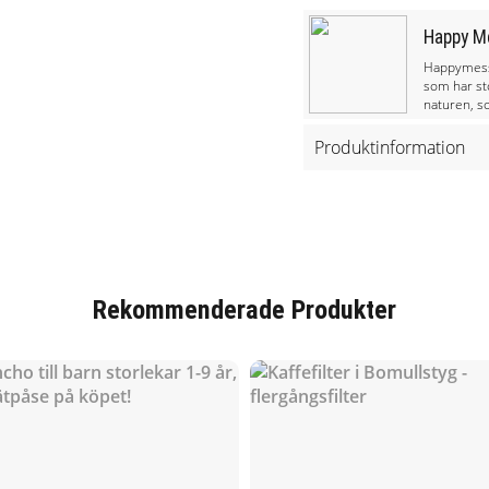
Happy M
Happymess
som har st
naturen, s
tror på en
låter barn 
Produktinformation
produkterna är
Happymess 
är certifi
48% linne, 52% bomull 
med barnen
vill ha.
Rekommenderade Produkter