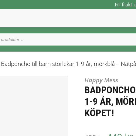
Fri frakt 
 Badponcho till barn storlekar 1-9 år, mörkblå – Nätp
Happy Mess
BADPONCHO 
1-9 ÅR, MÖR
KÖPET!