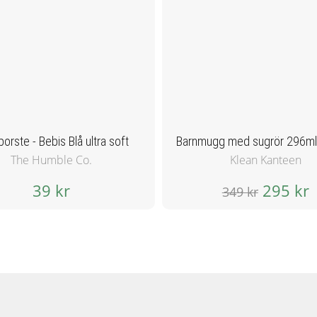
orste - Bebis Blå ultra soft
The Humble Co.
Klean Kanteen
39 kr
295 kr
349 kr