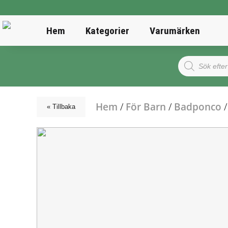
Hem
Kategorier
Varumärken
Products
search
Hem
/
För Barn
/
Badponco
/
« Tillbaka