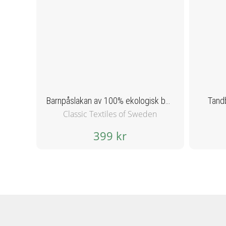
Barnpåslakan av 100% ekologisk bomull - Bä bä vita lamm
Tandb
Classic Textiles of Sweden
399 kr