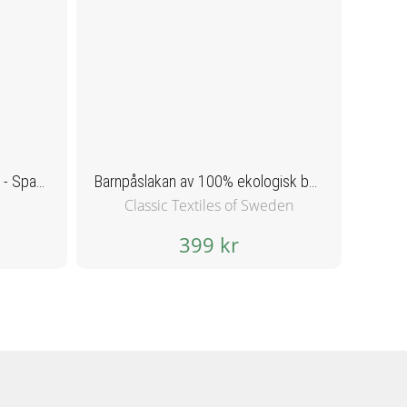
Barnmugg med sugrör 296ml - Sparkling Grape
Barnpåslakan av 100% ekologisk bomull - Blinka lilla
Classic Textiles of Sweden
399 kr