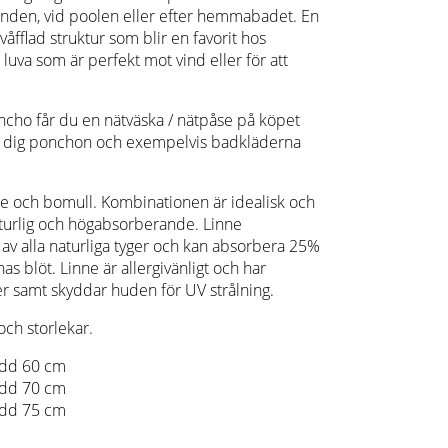
anden, vid poolen eller efter hemmabadet. En
våfflad struktur som blir en favorit hos
uva som är perfekt mot vind eller för att
cho får du en nätväska / nätpåse på köpet
ed dig ponchon och exempelvis badkläderna
ne och bomull. Kombinationen är idealisk och
turlig och högabsorberande. Linne
 av alla naturliga tyger och kan absorbera 25%
nas blöt. Linne är allergivänligt och har
er samt skyddar huden för UV strålning.
 och storlekar.
edd 60 cm
edd 70 cm
edd 75 cm