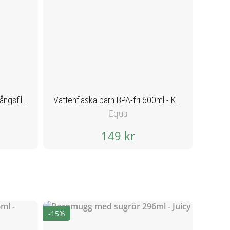
Kaffefilter i Bomullstyg - flergångsfilter
Vattenflaska barn BPA-fri 600ml - Kameleont
Equa
149 kr
-15%