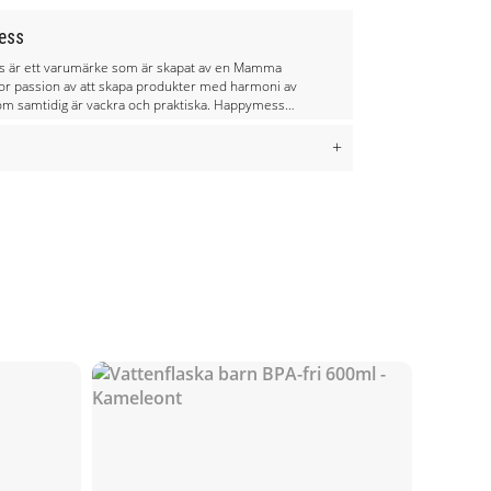
ess
 är ett varumärke som är skapat av en Mamma
or passion av att skapa produkter med harmoni av
om samtidig är vackra och praktiska. Happymess
 riktig barndom där man leker nära naturen och
vara kreativa. För Happymess är det viktigt att
+
 barnvänliga och miljövänliga. Därför jobbar
endast med miljövänliga textiler och färger som
erade. Happymess tar fram produkter tillsammans
certifierad av OEKO-TEX 100
s åsikter för att få produkter som barn verkligen