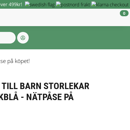
över 499kr!
0
åse på köpet!
TILL BARN STORLEKAR
KBLÅ - NÄTPÅSE PÅ