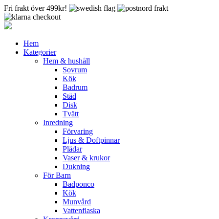
Fri frakt över 499kr!
Hem
Kategorier
Hem & hushåll
Sovrum
Kök
Badrum
Städ
Disk
Tvätt
Inredning
Förvaring
Ljus & Doftpinnar
Plädar
Vaser & krukor
Dukning
För Barn
Badponco
Kök
Munvård
Vattenflaska