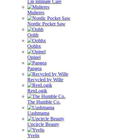
Lip intimate Care
Mulieres
Nordic Pocket Saw
Oohh
Oohhx
Opinel
Pangea
Recycled by Wille
RenLogik
The Humble Co.
Uashmama
Upcircle Beauty
Yvelis