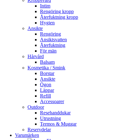
Kroppsvård
Intim
Rengöring kropp
Återfuktning kropp
Hygien
Ansikte
Rengöring
Ansiktsvatten
Återfuktning
För män
Hårvård
Balsam
Kosmetika / Smink
Borstar
Ansikte
Ögon
Läppar
Refill
Accessoarer
Outdoor
Resehanddukar
Utrustning
Termos & Muggar
Reservdelar
Varumärken