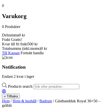
0
Varukorg
0
Produkter
Delsumma
0
kr
Frakt
Gratis!
Kvar till fri frakt
500 kr
Totalsumma
(inkl.moms)
0
kr
Till Kassan
Fortsätt handla
Notification
Endast 2 kvar i lager
Products search
« Tillbaka
Hem
/
Hem & hushåll
/
Badrum
/ Gästhandduk Royal 30×50 –
gråblå