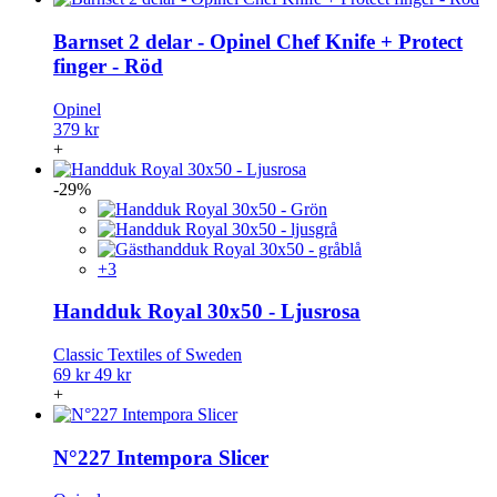
Barnset 2 delar - Opinel Chef Knife + Protect
finger - Röd
Opinel
379 kr
+
-29%
+3
Handduk Royal 30x50 - Ljusrosa
Classic Textiles of Sweden
69 kr
49 kr
+
N°227 Intempora Slicer