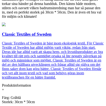
torkar sina händer på denna handduk. Den känns både modern,
stilren och oavsett vilken badrumsinredning man har så passar den
in, med en perfekt storlek på 30cm * 50cm. Den är även ett bra val
för miljön och klimatet!
Classic Textiles of Sweden
Classic Textiles of Sweden är bäst inom ekologisk textil. För Classic
Textile of Sweden har alltid miljön varit viktig, redan från start.
Deras ide har alltid varit att skapa hem- och livsstilsprodukter av bra
kvalitet till rätt pris och samtidigt orsaka så lite negativ påverkan på
miljö och människor som möjligt. Classic Textiles of Sweden är en
del av den hållbara utvecklingen och frågar alltid sig själva om det
finns saker dom kan göra bättre. Classic Textiles of Sweden förstår
och vet allt inom textil och vad som behövs göras inom
textilbranschen för en bättre framtid.
Produktinformation
+
Färg: Gråblå
Storlek: 30cm * 50cm