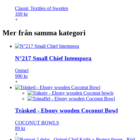
Classic Textiles of Sweden
169 kr
+
Mer från samma kategori
N°217 Small Chief Intempora
Opinel
990 kr
+
Träsked - Ebony wooden Coconut Bowl
COCONUT BOWLS
89 kr
+