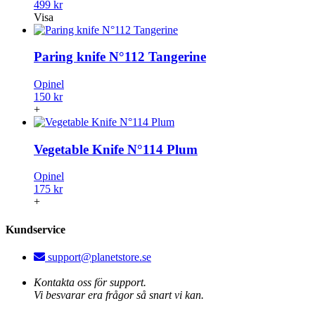
499 kr
Visa
Paring knife N°112 Tangerine
Opinel
150 kr
+
Vegetable Knife N°114 Plum
Opinel
175 kr
+
Kundservice
support@planetstore.se
Kontakta oss för support.
Vi besvarar era frågor så snart vi kan.