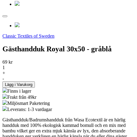
Classic Textiles of Sweden
Gästhandduk Royal 30x50 - gråblå
69 kr
1
+
-
Lägg i Varukorg
Finns i lager
Frakt från 49kr
Miljösmart Paketering
Leverans: 1-3 vardagar
Gästhandduk/Badrumshandduk från Wasa Ecotextil är en härlig
handduk med 100% ekologisk kammad bomull och en mix med
bambu vilket ger en extra mjuk känsla av lyx, den absorberande
handduken ger verkligen en härlig känsla när du eller dina gäster