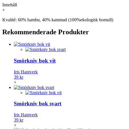
Innehåll
+
Kvalité: 60% bambu, 40% kammad (100%ekologisk bomull)
Rekommenderade Produkter
Smörkniv bok vit
Iris Hantverk
39 kr
+
Smörkniv bok svart
Iris Hantverk
39 kr
+