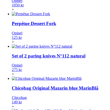
Opinel
1050 kr
+
Perpétue Dessert Fork
Opinel
125 kr
+
Set of 2 paring knives N°112 natural
Opinel
275 kr
+
Chicobag Original Mazarin blue MarinBlå
Chicobag
149 kr
+