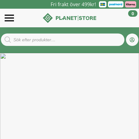
Fri frakt över 499kr!
0
Products
search