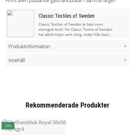
Finns även passande gästhanddukar i samma färger!
Classic Textiles of Sweden
Classic Textiles of Sweden är bäst inom
ekologisk textil. För Classic Textile of Sweden
har alltid miljön varit viktig, redan från start.
Deras ide har alltid varit att skapa hem- och
livsstilsprodukter av bra kvalitet till rätt pris
Produktinformation
+
och samtidigt orsaka så lite negativ påverkan
på miljö och människor som möjligt. Classic
Innehåll
+
Textiles of Sweden är en del av den hållbara
Färg: Mörkgrå
utvecklingen och frågar alltid sig själva om det
Storlek: 70cm * 130cm
finns saker dom kan göra bättre. Classic
Textiles of Sweden förstår och vet allt inom
Kvalité: 60% bambu, 40% kammad (100%ekologisk bomull)
textil och vad som behövs göras inom
textilbranschen för en bättre framtid.
Rekommenderade Produkter
-29%