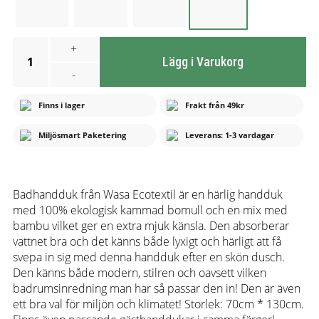
+
1
Lägg i Varukorg
-
Finns i lager
Frakt från 49kr
Miljösmart Paketering
Leverans: 1-3 vardagar
Badhandduk från Wasa Ecotextil är en härlig handduk
med 100% ekologisk kammad bomull och en mix med
bambu vilket ger en extra mjuk känsla. Den absorberar
vattnet bra och det känns både lyxigt och härligt att få
svepa in sig med denna handduk efter en skön dusch.
Den känns både modern, stilren och oavsett vilken
badrumsinredning man har så passar den in! Den är även
ett bra val för miljön och klimatet! Storlek: 70cm * 130cm.