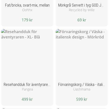
Fat/bricka, svart-mix, mellan
Mörkgrå Servett i tyg GOD JUL broderat 2-pack
Oohhx
Recycled by Wille
179 kr
69 kr
Resehandduk för äventyraren - XL- Blå
Förvaringskorg / Väska - italiensk design - Mörkröd
Pangea
Uashmama
499 kr
599 kr