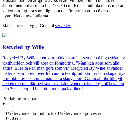
Kökshandduken är gjord av 80% återvunnen bomull och 20%
återvunnen polyester och är 50×70 cm. Kökshandduken absorberar
vatten otroligt bra samtidigt som den är perfekt att ha över de
nygräddade lussebullarna.
Matcha med snygga God Jul
servetter.
Recycled by Wille
Recycled By Wille är ett varumärke som har sett den dåliga sidan av
textilvärlden och vill göra en förändring. ”Man kan göra som alla
andra. Eller så kan man göra som vi.” Recycled By Wille använder
material som blivit över från andra textilproduktioner och skapar nya
produkter av det som annars bara slängs bort. Gammalt blir till nytt,
helt enkelt och därmed sparar vi både vatten och energi. 50% vatten
och 30% energi. Utan att tumma på kvalitén!
Produktinformation
+
80% återvunnen bomull och 20% återvunnen polyester
50×70 cm