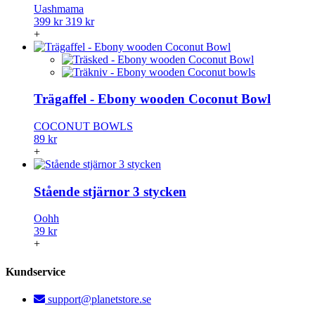
Uashmama
399 kr
319 kr
+
Trägaffel - Ebony wooden Coconut Bowl
COCONUT BOWLS
89 kr
+
Stående stjärnor 3 stycken
Oohh
39 kr
+
Kundservice
support@planetstore.se