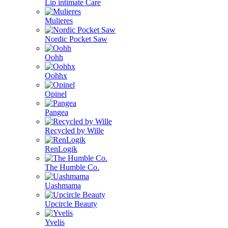
Lip intimate Care
Mulieres
Nordic Pocket Saw
Oohh
Oohhx
Opinel
Pangea
Recycled by Wille
RenLogik
The Humble Co.
Uashmama
Upcircle Beauty
Yvelis