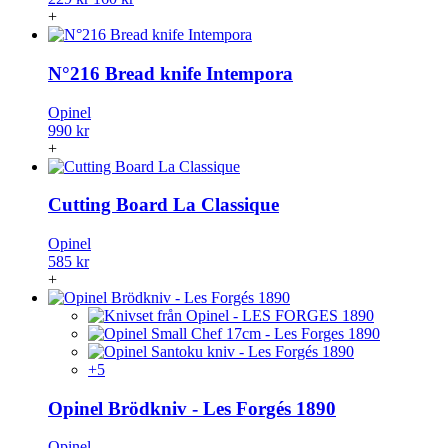
+
N°216 Bread knife Intempora
Opinel
990 kr
+
Cutting Board La Classique
Opinel
585 kr
+
+5
Opinel Brödkniv - Les Forgés 1890
Opinel