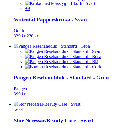
+9
Vattentät Papperskruka - Svart
Oohh
329 kr
230 kr
+
Pangea Resehandduk - Standard - Grön
Pangea
399 kr
+
-20%
Stor Necessär/Beauty Case - Svart