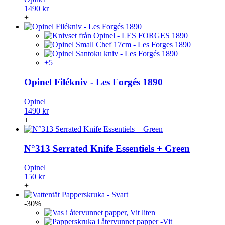
1490 kr
+
+5
Opinel Filékniv - Les Forgés 1890
Opinel
1490 kr
+
N°313 Serrated Knife Essentiels + Green
Opinel
150 kr
+
-30%