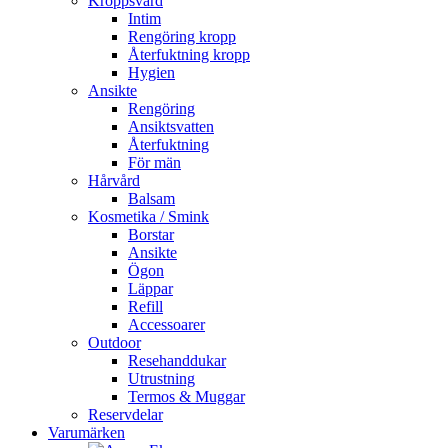
Kroppsvård
Intim
Rengöring kropp
Återfuktning kropp
Hygien
Ansikte
Rengöring
Ansiktsvatten
Återfuktning
För män
Hårvård
Balsam
Kosmetika / Smink
Borstar
Ansikte
Ögon
Läppar
Refill
Accessoarer
Outdoor
Resehanddukar
Utrustning
Termos & Muggar
Reservdelar
Varumärken