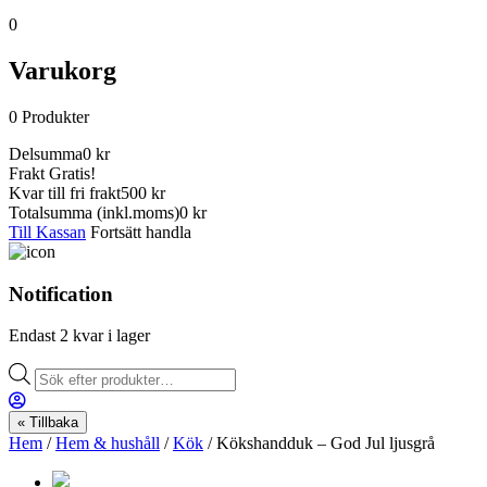
0
Varukorg
0
Produkter
Delsumma
0
kr
Frakt
Gratis!
Kvar till fri frakt
500 kr
Totalsumma
(inkl.moms)
0
kr
Till Kassan
Fortsätt handla
Notification
Endast 2 kvar i lager
Products
search
« Tillbaka
Hem
/
Hem & hushåll
/
Kök
/ Kökshandduk – God Jul ljusgrå