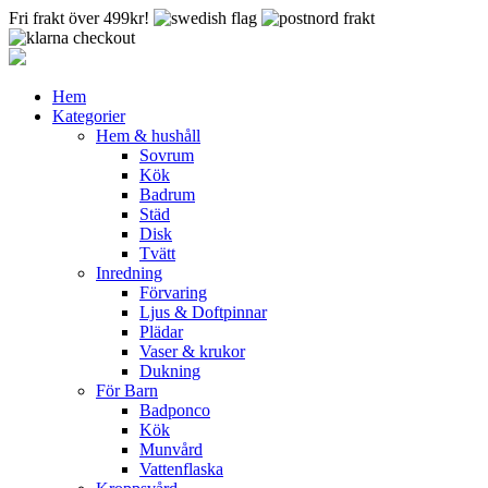
Fri frakt över 499kr!
Hem
Kategorier
Hem & hushåll
Sovrum
Kök
Badrum
Städ
Disk
Tvätt
Inredning
Förvaring
Ljus & Doftpinnar
Plädar
Vaser & krukor
Dukning
För Barn
Badponco
Kök
Munvård
Vattenflaska