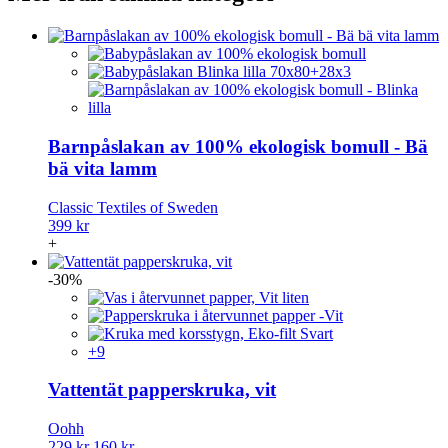
Barnpåslakan av 100% ekologisk bomull - Bä
bä vita lamm
Classic Textiles of Sweden
399 kr
+
-30%
+9
Vattentät papperskruka, vit
Oohh
229 kr
160 kr