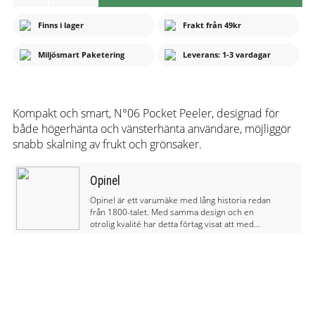
Finns i lager
Frakt från 49kr
Miljösmart Paketering
Leverans: 1-3 vardagar
Kompakt och smart, N°06 Pocket Peeler, designad för
både högerhänta och vänsterhänta användare, möjliggör
snabb skalning av frukt och grönsaker.
Opinel
Opinel är ett varumäke med lång historia redan
från 1800-talet. Med samma design och en
otrolig kvalité har detta förtag visat att med
naturligt material och varsamhet på miljön kan
ta fram en produkt som har lång livslängd.
Opinel tillverkar knivar för friluftsliv och för
köket.