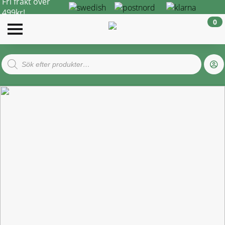
Fri frakt över
499kr!
0
Products
search