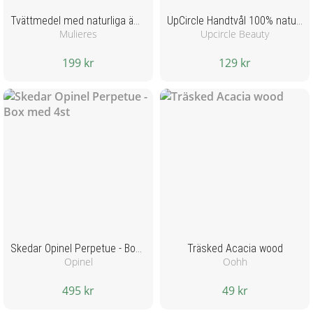
Tvättmedel med naturliga ämnen för barn och känslig hud - Citrus 1.5L
UpCircle Handtvål 100% naturlig - Doft av Citrus, 270ML
Mulieres
Upcircle Beauty
199 kr
129 kr
Skedar Opinel Perpetue - Box med 4st
Träsked Acacia wood
Opinel
Oohh
495 kr
49 kr