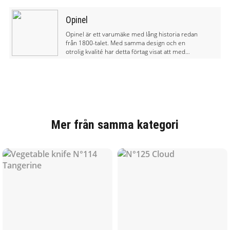
Opinel
Opinel är ett varumäke med lång historia redan
från 1800-talet. Med samma design och en
otrolig kvalité har detta förtag visat att med
naturligt material och varsamhet på miljön kan
ta fram en produkt som har lång livslängd.
Opinel tillverkar knivar för friluftsliv och för
köket.
Mer från samma kategori