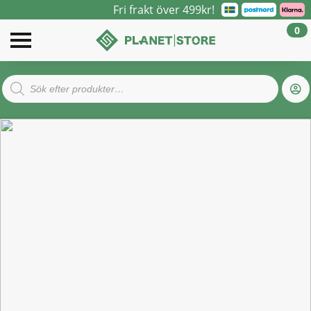
Fri frakt över 499kr!
0
Products
search