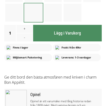
+
1
Lägg i Varukorg
-
Finns i lager
Frakt från 49kr
Miljösmart Paketering
Leverans: 1-3 vardagar
Ge ditt bord den bästa atmosfären med kniven i charm
Bon Appétit.
Opinel
Opinel är ett varumäke med lång historia redan
från 1800-talet. Med samma design och en