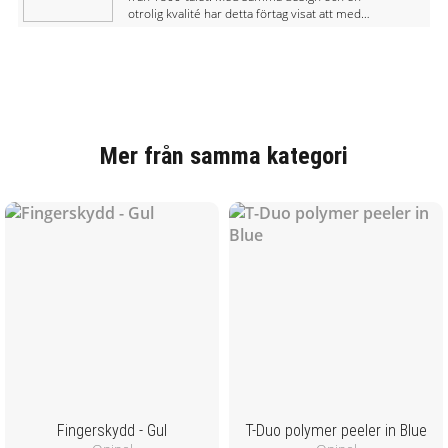
otrolig kvalité har detta förtag visat att med
naturligt material och varsamhet på miljön kan
ta fram en produkt som har lång livslängd.
Opinel tillverkar knivar för friluftsliv och för
köket.
Mer från samma kategori
Fingerskydd - Gul
T-Duo polymer peeler in Blue