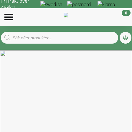
Fri frakt över
499kr!
0
Products
search