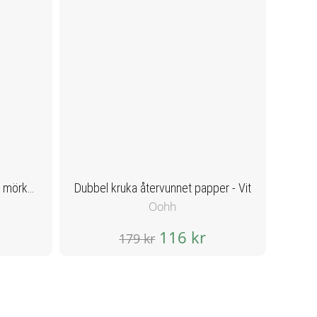
Pläd Valter återvunnen textil - mörkgrå/vit
Dubbel kruka återvunnet papper - Vit
Oohh
116 kr
179 kr