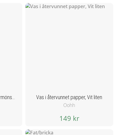
Väggknoppar, ljusgrå med lövmönster
Vas i återvunnet papper, Vit liten
Oohh
149 kr