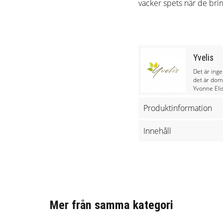
vacker spets när de bri
Yvelis
Det är inge
det är dom 
Yvonne Elis
Yvonne kämp
på att inne
Produktinformation
rofylldhet 
med svenskt
Innehåll
det är en b
Brinntid: Ca 90 timmar
att det skö
bort med va
25 cm hög, Ø 72 mm
tillverkar 
Olivstearin
och känsla.
Mer från samma kategori