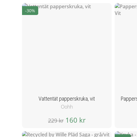
-30%
Vattentät papperskruka, vit
Oohh
160 kr
229 kr