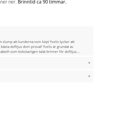
nner ner.
Brinntid ca 90 timmar.
n slump att kunderna som köpt Yvelis tycker att
bästa doftljus dom provat! Yvelis är grundat av
abeth som bokstavligen talat brinner för doftljus.
a i år för att få fram rätt produkt och tumma inte
hållet är lika viktigt som dofterna och känslan av
+
som doftljus ger. Yvelis är stolta över att arbeta
 rapsvax, Yvelis har VALT BORT paraffin pga av att
+
iprodukt vid petrolimutillverkning och palmvax för
vlar våra regnskogar. Att rapsvax är så lätt att få
rmt vatten och såpa är ett stort plus. Yvelis
alla sina doftljus för hand i Roslagen med omsorg