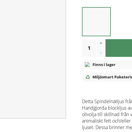
+
1
-
Finns i lager
Miljösmart Paketeri
Detta Spindelnätljus från
Handgjorda blockljus av 
olivolja till skillnad från
animaliskt fett och/eller 
ljuset. Dessa brinner me