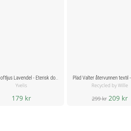
Yvelis Doftljus Lavendel - Eterisk doft
Yvelis
Recycled by Wille
179 kr
209 kr
299 kr