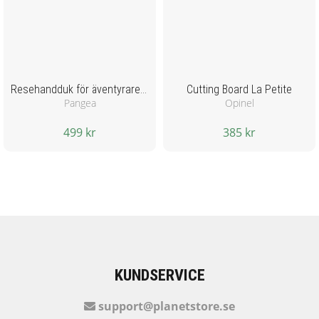
Resehandduk för äventyraren - XL- Svart
Cutting Board La Petite
Pangea
Opinel
499 kr
385 kr
KUNDSERVICE
support@planetstore.se