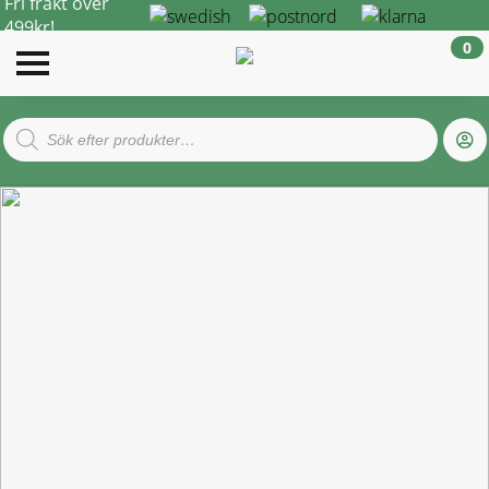
Fri frakt över
499kr!
0
Products
search