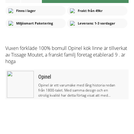
Finns i lager
Frakt från 49kr
Miljösmart Paketering
Leverans: 1-3 vardagar
Vuxen förkläde 100% bomull Opinel kök linne är tillverkat
av Tissage Moutet, a franskt familj företag etablerad 9 . är
höga
Opinel
Opinel är ett varumäke med lång historia redan
från 1800-talet. Med samma design och en
otrolig kvalité har detta förtag visat att med
naturligt material och varsamhet på miljön kan
ta fram en produkt som har lång livslängd.
Opinel tillverkar knivar för friluftsliv och för
köket.