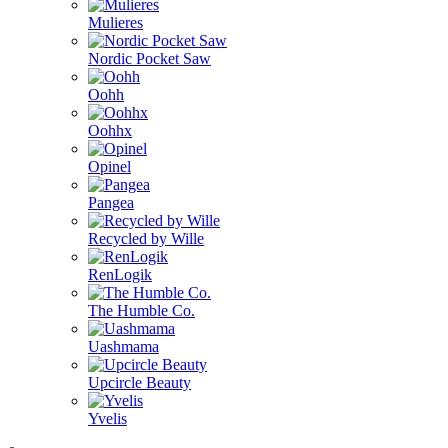
Mulieres
Nordic Pocket Saw
Oohh
Oohhx
Opinel
Pangea
Recycled by Wille
RenLogik
The Humble Co.
Uashmama
Upcircle Beauty
Yvelis