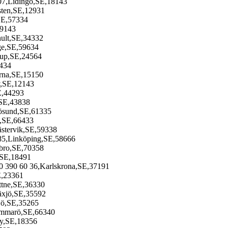
 07,Lidingö,SE,18143
sten,SE,12931
SE,57334
79143
hult,SE,34332
ge,SE,59634
rup,SE,24564
0434
rna,SE,15150
v,SE,12143
E,44293
,SE,43838
lösund,SE,61335
,SE,66433
stervik,SE,59338
5,Linköping,SE,58666
bro,SE,70358
,SE,18491
0 390 60 36,Karlskrona,SE,37191
E,23361
ttne,SE,36330
äxjö,SE,35592
xjö,SE,35265
ammarö,SE,66340
by,SE,18356