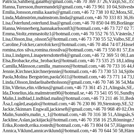
Patricia,Sahlberg,gaia86@gmail.com,+46 70 369 37 26,Växjö,SE,3
Hanna,Turesson,thuremandel@gmail.com,+46 73 961 10 04,Sölvesb
Emilia,Jonsson,emilia.kaaris@gmail.com,+46 72 738 10 82,Mora,SE
Linda,Malmström,malmstrom.linda@gmail.com,+46 70 333 83 36,H
Lisa,Österlund,osterlund.lisa@gmail.com,+46 70 850 04 89,Borläng
Hanna,Wennerberg,hannakarlsson83@hotmail.com,+46 73 727 02 7
Emma,Stoltz,emmastoltz1@hotmail.com,+46 70 552 76 55,Västerås
Lisa,Olsson,lisa_olsson5@hotmail.com,+46 73 730 55 52,Valbo,SE,
Caroline,Folcker,carrofolcker@hotmail.com,+46 70 464 74 07,Häss
romina,rios silva,romina.riossilva@hotmail.com,+46 73 550 81 57,
Lina,Lindgren,Linapetersdotter84@gmail.com,+46 72 369 51 00,Lan
Elsa,Brobacke,elsa_brobacke@hotmail.com,+46 73 535 25 18,Lidin
Camilla,Månsson,camilla_mansson@hotmail.com,+46 70 733 16 44,
Jennie,Kirchner,kirchnerjennie@hotmail.com,+46 73 730 53 34,Sjö
Paola,Molina Bergström,paola5611@hotmail.com,+46 73 771 14 73
Linda,Olsson,lindaelisabetholsson@gmail.com,+46 70 746 36 54,Ma
Elin,Villeius,elin.villeius@gmail.com,+46 73 361 45 21,Alingsås,SE
Ida,Donelius,ida.malmstrom90@hotmail.se,+46 73 541 05 91,Sundb
Malin,Lindblad,Lindblad.malin@hotmail.com,+46 73 211 46 31,Bed
Åsa,Logård,asajalo@hotmail.com,+46 76 230 86 39,Stenstorp,SE,5
Jackie,Skinnars Engwall,jackiese8@gmail.com,+46 70 968 49 02,Ö
Malin,Sundén,malin_s_1@hotmail.com,+46 70 316 38 51,Alingsås,
Jackline,Aslan,jackiijack@hotmail.com,+46 70 358 16 25,Rönninge
Erika,Rostedt,erika.rostedt@hotmail.com,+46 73 804 04 57,Hägerst
Annica,Viklund,annicaviklund@hotmail.com,+46 70 644 50 58,Här