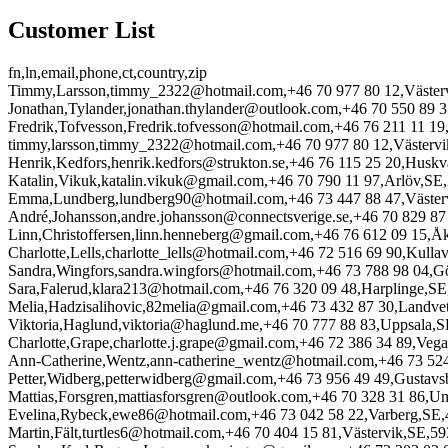
Customer List
fn,ln,email,phone,ct,country,zip
Timmy,Larsson,timmy_2322@hotmail.com,+46 70 977 80 12,Väster
Jonathan,Tylander,jonathan.thylander@outlook.com,+46 70 550 89 
Fredrik,Tofvesson,Fredrik.tofvesson@hotmail.com,+46 76 211 11 19
timmy,larsson,timmy_2322@hotmail.com,+46 70 977 80 12,Västerv
Henrik,Kedfors,henrik.kedfors@strukton.se,+46 76 115 25 20,Husk
Katalin,Vikuk,katalin.vikuk@gmail.com,+46 70 790 11 97,Arlöv,SE
Emma,Lundberg,lundberg90@hotmail.com,+46 73 447 88 47,Väster
André,Johansson,andre.johansson@connectsverige.se,+46 70 829 87
Linn,Christoffersen,linn.henneberg@gmail.com,+46 76 612 09 15,Å
Charlotte,Lells,charlotte_lells@hotmail.com,+46 72 516 69 90,Kulla
Sandra,Wingfors,sandra.wingfors@hotmail.com,+46 73 788 98 04,G
Sara,Falerud,klara213@hotmail.com,+46 76 320 09 48,Harplinge,S
Melia,Hadzisalihovic,82melia@gmail.com,+46 73 432 87 30,Landve
Viktoria,Haglund,viktoria@haglund.me,+46 70 777 88 83,Uppsala,
Charlotte,Grape,charlotte.j.grape@gmail.com,+46 72 386 34 89,Veg
Ann-Catherine,Wentz,ann-catherine_wentz@hotmail.com,+46 73 524
Petter,Widberg,petterwidberg@gmail.com,+46 73 956 49 49,Gustav
Mattias,Forsgren,mattiasforsgren@outlook.com,+46 70 328 31 86,
Evelina,Rybeck,ewe86@hotmail.com,+46 73 042 58 22,Varberg,SE
Martin,Fält,turtles6@hotmail.com,+46 70 404 15 81,Västervik,SE,5