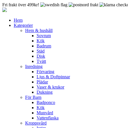
Fri frakt över 499kr!
Hem
Kategorier
Hem & hushåll
Sovrum
Kök
Badrum
Städ
Disk
Tvätt
Inredning
Förvaring
Ljus & Doftpinnar
Plädar
Vaser & krukor
Dukning
För Barn
Badponco
Kök
Munvård
Vattenflaska
Kroppsvård