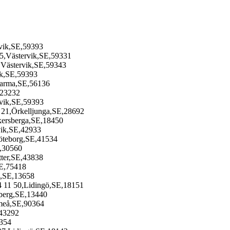
vik,SE,59393
35,Västervik,SE,59331
,Västervik,SE,59343
ik,SE,59393
varma,SE,56136
,23232
vik,SE,59393
 21,Örkelljunga,SE,28692
kersberga,SE,18450
vik,SE,42933
öteborg,SE,41534
E,30560
tter,SE,43838
SE,75418
a,SE,13658
 11 50,Lidingö,SE,18151
sberg,SE,13440
Umeå,SE,90364
,43292
9354