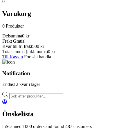
0
Varukorg
0
Produkter
Delsumma
0
kr
Frakt
Gratis!
Kvar till fri frakt
500 kr
Totalsumma
(inkl.moms)
0
kr
Till Kassan
Fortsätt handla
Notification
Endast 2 kvar i lager
Products
search
Önskelista
hiScanned 1000 orders and found 487 customers