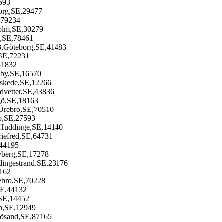
5593
org,SE,29477
,79234
olm,SE,30279
e,SE,78461
3,Göteborg,SE,41483
,SE,72231
81832
elby,SE,16570
Enskede,SE,12266
dvetter,SE,43836
gö,SE,18163
Örebro,SE,70510
bo,SE,27593
,Huddinge,SE,14140
riefred,SE,64731
,44195
yberg,SE,17278
dingestrand,SE,23176
2162
rebro,SE,70228
SE,44132
,SE,14452
en,SE,12949
nösand,SE,87165