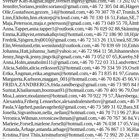
Sverker Karl-Ragnar,Ingre,sverker.ingre@gmail.com,+46 73 202 02
Jennifer,Soriano,jenifer.soriano@gmail.com,+46 72 305 04 46,Häger
Olle,Gustafsson,gezorn_14@hotmail.com,+46 70 307 78 47,Tranås,
Linn,Ekholm,linn.ekstorp@icloud.com,+46 70 330 16 51,Falun,SE,
Maja,Petersson,maja.e.petersson@gmail.com,+46 73 049 55 70,Älm
Anna,Tapper,anna.tapper1@outlook.com,+46 76 029 02 88,Skännin
Emma,Källqvist,emmakallqvist@hotmail.com,+46 72 186 90 18,Hjä
Fredrik,Sjögren,frsj0010@gmail.com,+46 72 513 26 13,Umeå,SE,9
Elin,Wennlund,elin.wennlund@outlook.com,+46 70 839 69 10,Enhö
Johanna,Hatt,johanna_hatt@yahoo.se,+46 72 964 11 58,Johannesho
Jenny,Jingvik,jenny.jingvik@gmail.com,+46 73 052 07 65,Kareby,S
Anna,Holm,annaholm111@gmail.com,+46 70 722 03 33,Landvetter
Alicia,Sahlin,alicia.eriksson92@hotmail.com,+46 79 334 59 19,Oxe
Erika,Ångman,erika.angman@hotmail.com,+46 73 835 81 97,Grums
Margareta,Karlsson,maggan_001@hotmail.com,+46 70 826 45 66,Vä
FRIDA,ZANDBERGS,frida.zandbergs@gmail.com,+46 73 905 84 8
Surirat,Khailuenam,boomsan91@hotmail.com,+46 70 401 96 79,Öre
Moa,Lanner,moalanner@hotmail.com,+46 70 922 79 57,Åkersberga
Alexandra,Friberg Lennerhov,alexandralennerhov@gmail.com,+46 7
Paula,Vågehed,paulavagehed@gmail.com,+46 73 589 31 02,Bara,S
Jonella,Sigvardsson,nella_nellan@hotmail.com,+46 70 713 96 27,Ro
Veronica,Wihman,veronicawihman@gmail.com,+46 70 767 36 84,V
Marlene,Forsell,marlene.forsell@hotmail.com,+46 76 038 17 05,Vä
Amanda,Århage,amanda.arhage@hotmail.com,+46 76 867 13 36,H
Kristina,Fürst Thiis,kristinafurst@hotmail.com,+46 72 992 20 24,Tä