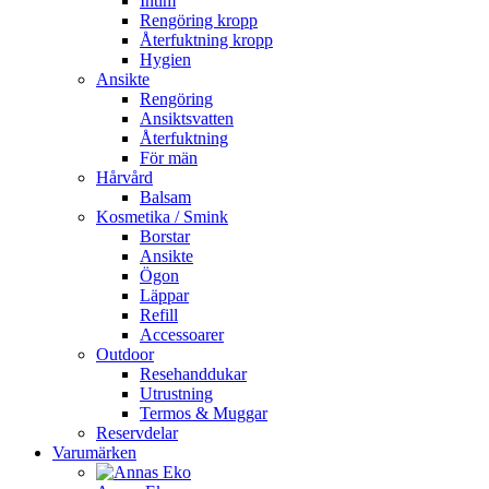
Intim
Rengöring kropp
Återfuktning kropp
Hygien
Ansikte
Rengöring
Ansiktsvatten
Återfuktning
För män
Hårvård
Balsam
Kosmetika / Smink
Borstar
Ansikte
Ögon
Läppar
Refill
Accessoarer
Outdoor
Resehanddukar
Utrustning
Termos & Muggar
Reservdelar
Varumärken