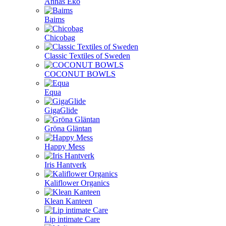
Annas Eko
Baims
Chicobag
Classic Textiles of Sweden
COCONUT BOWLS
Equa
GigaGlide
Gröna Gläntan
Happy Mess
Iris Hantverk
Kaliflower Organics
Klean Kanteen
Lip intimate Care