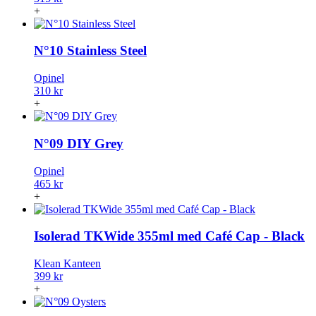
+
N°10 Stainless Steel
Opinel
310 kr
+
N°09 DIY Grey
Opinel
465 kr
+
Isolerad TKWide 355ml med Café Cap - Black
Klean Kanteen
399 kr
+