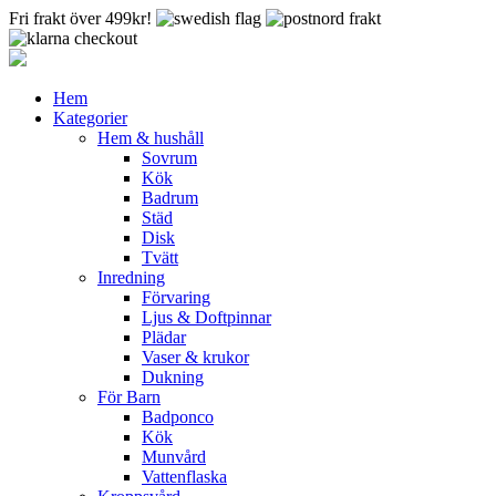
Fri frakt över 499kr!
Hem
Kategorier
Hem & hushåll
Sovrum
Kök
Badrum
Städ
Disk
Tvätt
Inredning
Förvaring
Ljus & Doftpinnar
Plädar
Vaser & krukor
Dukning
För Barn
Badponco
Kök
Munvård
Vattenflaska