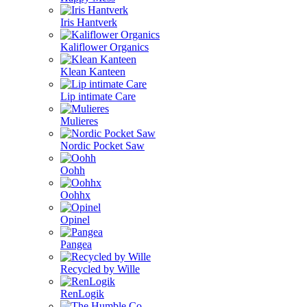
Iris Hantverk
Kaliflower Organics
Klean Kanteen
Lip intimate Care
Mulieres
Nordic Pocket Saw
Oohh
Oohhx
Opinel
Pangea
Recycled by Wille
RenLogik