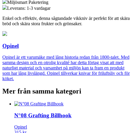
Miljösmart Paketering
Leverans: 1-3 vardagar
Enkel och effektiv, denna sågtandade vikkniv är perfekt för att skära
bröd och skära stora frukter och grönsaker.
Opinel
Opinel är ett varumäke med lång historia redan från 1800-talet. Med
samma design och en otrolig kvalité har detta förtag visat att med
naturligt material och varsamhet på miljön kan ta fram en produkt
som har lång livslängd. Opinel tillverkar knivar för friluftsliv och för
köket.
Mer från samma kategori
N°08 Grafting Billhook
Opinel
315 kr