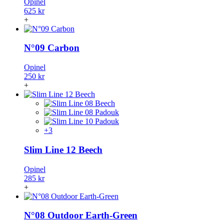
Opinel
625 kr
+
N°09 Carbon
Opinel
250 kr
+
+3
Slim Line 12 Beech
Opinel
285 kr
+
N°08 Outdoor Earth-Green