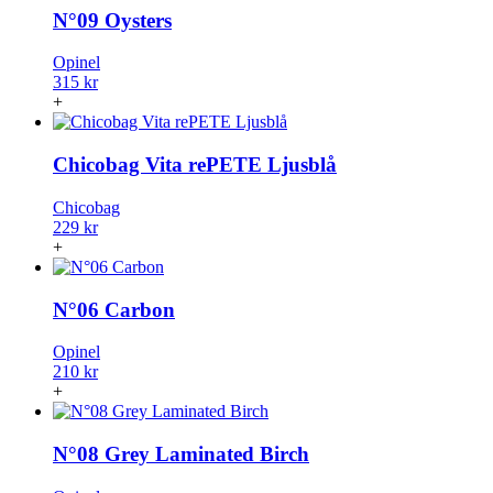
N°09 Oysters
Opinel
315 kr
+
Chicobag Vita rePETE Ljusblå
Chicobag
229 kr
+
N°06 Carbon
Opinel
210 kr
+
N°08 Grey Laminated Birch