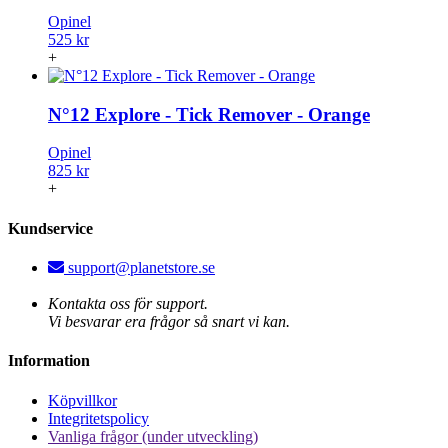
Opinel
525 kr
+
N°12 Explore - Tick Remover - Orange
Opinel
825 kr
+
Kundservice
support@planetstore.se
Kontakta oss för support.
Vi besvarar era frågor så snart vi kan.
Information
Köpvillkor
Integritetspolicy
Vanliga frågor (under utveckling)