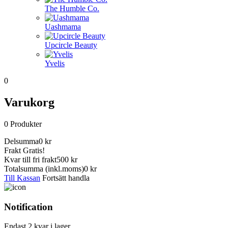
The Humble Co.
Uashmama
Upcircle Beauty
Yvelis
0
Varukorg
0
Produkter
Delsumma
0
kr
Frakt
Gratis!
Kvar till fri frakt
500 kr
Totalsumma
(inkl.moms)
0
kr
Till Kassan
Fortsätt handla
Notification
Endast 2 kvar i lager