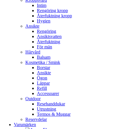
Kroppsvård
Intim
Rengöring kropp
Återfuktning kropp
Hygien
Ansikte
Rengöring
Ansiktsvatten
Återfuktning
För män
Hårvård
Balsam
Kosmetika / Smink
Borstar
Ansikte
Ögon
Läppar
Refill
Accessoarer
Outdoor
Resehanddukar
Utrustning
Termos & Muggar
Reservdelar
Varumärken