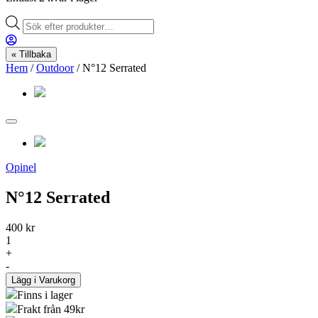
Products
search
« Tillbaka
Hem
/
Outdoor
/ N°12 Serrated
Opinel
N°12 Serrated
400 kr
1
+
-
Lägg i Varukorg
Finns i lager
Frakt från 49kr