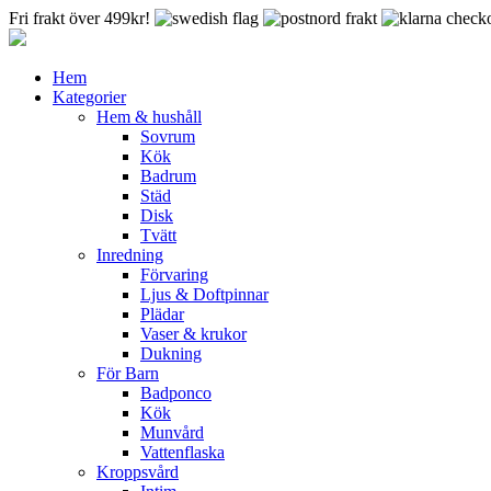
Fri frakt över 499kr!
Hem
Kategorier
Hem & hushåll
Sovrum
Kök
Badrum
Städ
Disk
Tvätt
Inredning
Förvaring
Ljus & Doftpinnar
Plädar
Vaser & krukor
Dukning
För Barn
Badponco
Kök
Munvård
Vattenflaska
Kroppsvård