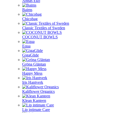
Annas Eko
Baims
Chicobag
Classic Textiles of Sweden
COCONUT BOWLS
Equa
GigaGlide
Gröna Gläntan
Happy Mess
Iris Hantverk
Kaliflower Organics
Klean Kanteen
Lip intimate Care