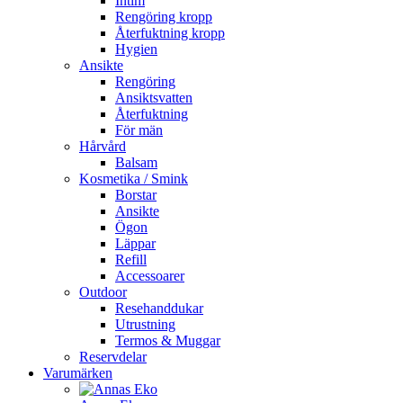
Intim
Rengöring kropp
Återfuktning kropp
Hygien
Ansikte
Rengöring
Ansiktsvatten
Återfuktning
För män
Hårvård
Balsam
Kosmetika / Smink
Borstar
Ansikte
Ögon
Läppar
Refill
Accessoarer
Outdoor
Resehanddukar
Utrustning
Termos & Muggar
Reservdelar
Varumärken