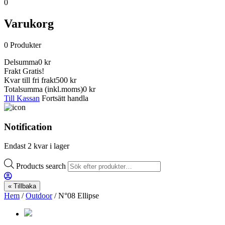
0
Varukorg
0
Produkter
Delsumma
0
kr
Frakt
Gratis!
Kvar till fri frakt
500 kr
Totalsumma
(inkl.moms)
0
kr
Till Kassan
Fortsätt handla
Notification
Endast 2 kvar i lager
Products search
« Tillbaka
Hem
/
Outdoor
/ N°08 Ellipse