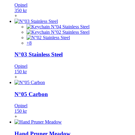
Opinel
350 kr
+
+8
N°03 Stainless Steel
Opinel
150 kr
+
N°05 Carbon
Opinel
150 kr
+
Hand Pruner Meadow