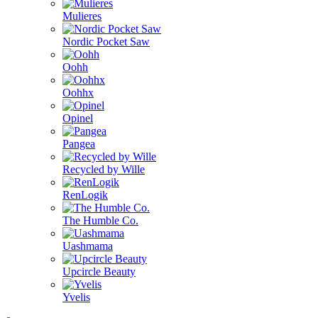
Mulieres
Nordic Pocket Saw
Oohh
Oohhx
Opinel
Pangea
Recycled by Wille
RenLogik
The Humble Co.
Uashmama
Upcircle Beauty
Yvelis