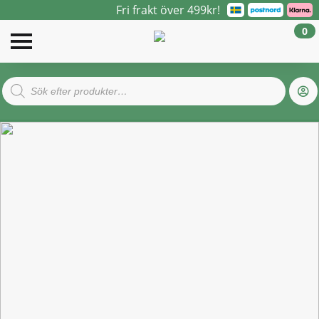
Fri frakt över 499kr!
0
Products
search