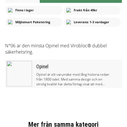
Finns i lager
Frakt från 49kr
Miljösmart Paketering
Leverans: 1-3 vardagar
N°06 är den minsta Opinel med Virobloc® dubbel
säkerhetsring.
Opinel
Opinel är ett varumäke med lång historia redan
från 1800-talet. Med samma design och en
otrolig kvalité har detta förtag visat att med
naturligt material och varsamhet på miljön kan
ta fram en produkt som har lång livslängd.
Opinel tillverkar knivar för friluftsliv och för
köket.
Mer från samma kategori