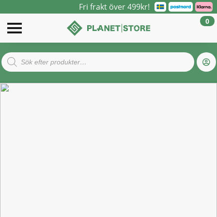
Fri frakt över 499kr!
0
Products
search