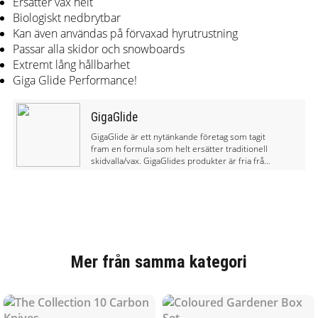
Ersätter vax helt
Biologiskt nedbrytbar
Kan även användas på förvaxad hyrutrustning
Passar alla skidor och snowboards
Extremt lång hållbarhet
Giga Glide Performance!
GigaGlide
GigaGlide är ett nytänkande företag som tagit
fram en formula som helt ersätter traditionell
skidvalla/vax. GigaGlides produkter är fria från
PFC, är den första biologiskt nedbrytbara
skidvallan och ger ypperligt glid och fäste som
är bra för miljön.
Mer från samma kategori