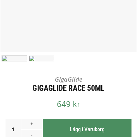
GigaGlide
GIGAGLIDE RACE 50ML
649 kr
+
1
Lägg i Varukorg
-