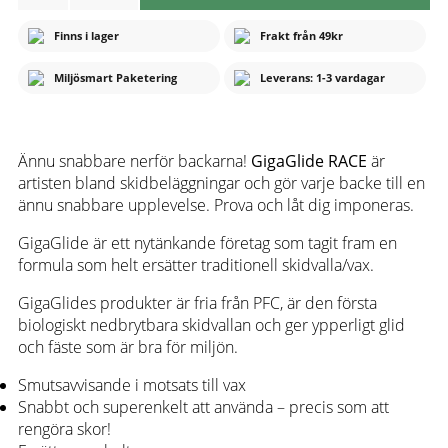
Finns i lager
Frakt från 49kr
Miljösmart Paketering
Leverans: 1-3 vardagar
Ännu snabbare nerför backarna!
GigaGlide RACE
är
artisten bland skidbeläggningar och gör varje backe till en
ännu snabbare upplevelse. Prova och låt dig imponeras.
GigaGlide är ett nytänkande företag som tagit fram en
formula som helt ersätter traditionell skidvalla/vax.
GigaGlides produkter är fria från PFC, är den första
biologiskt nedbrytbara skidvallan och ger ypperligt glid
och fäste som är bra för miljön.
Smutsavvisande i motsats till vax
Snabbt och superenkelt att använda – precis som att
rengöra skor!