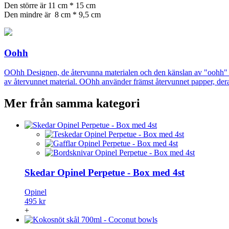
Den större är 11 cm * 15 cm
Den mindre är 8 cm * 9,5 cm
Oohh
OOhh Designen, de återvunna materialen och den känslan av "oohh" den
av återvunnet material. OOhh använder främst återvunnet papper, deras
Mer från samma kategori
Skedar Opinel Perpetue - Box med 4st
Opinel
495 kr
+