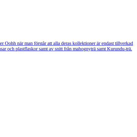
ohh när man förstår att alla deras kollektioner är endast tillverkad
åsar och plastflaskor samt av snitt från mahognyträ samt Kurundu-trä.