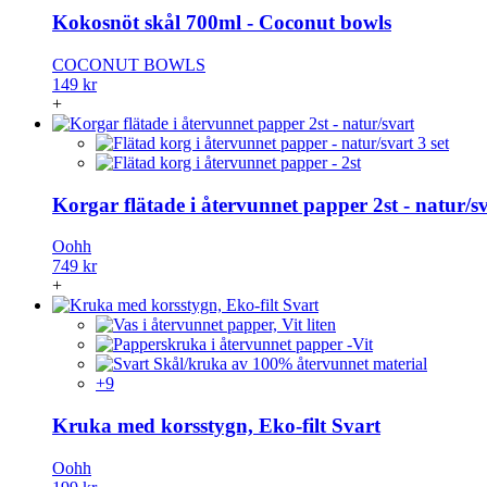
Kokosnöt skål 700ml - Coconut bowls
COCONUT BOWLS
149 kr
+
Korgar flätade i återvunnet papper 2st - natur/s
Oohh
749 kr
+
+9
Kruka med korsstygn, Eko-filt Svart
Oohh