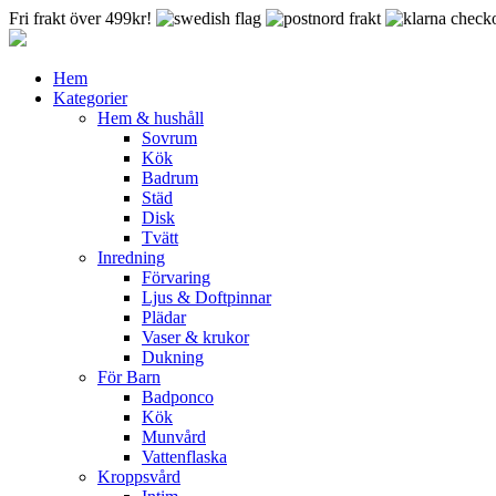
Fri frakt över 499kr!
Hem
Kategorier
Hem & hushåll
Sovrum
Kök
Badrum
Städ
Disk
Tvätt
Inredning
Förvaring
Ljus & Doftpinnar
Plädar
Vaser & krukor
Dukning
För Barn
Badponco
Kök
Munvård
Vattenflaska
Kroppsvård