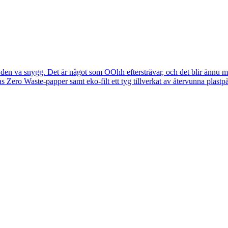
 va snygg. Det är något som OOhh eftersträvar, och det blir ännu mer O
 Zero Waste-papper samt eko-filt ett tyg tillverkat av återvunna plastp