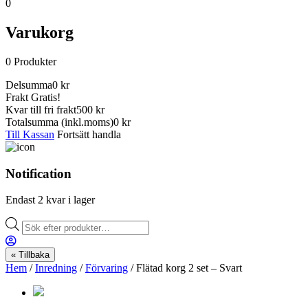
0
Varukorg
0
Produkter
Delsumma
0
kr
Frakt
Gratis!
Kvar till fri frakt
500 kr
Totalsumma
(inkl.moms)
0
kr
Till Kassan
Fortsätt handla
Notification
Endast 2 kvar i lager
Products
search
« Tillbaka
Hem
/
Inredning
/
Förvaring
/ Flätad korg 2 set – Svart