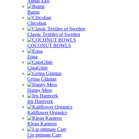
Annas Eko
Baims
Chicobag
Classic Textiles of Sweden
COCONUT BOWLS
Equa
GigaGlide
Gröna Gläntan
Happy Mess
Iris Hantverk
Kaliflower Organics
Klean Kanteen
Lip intimate Care