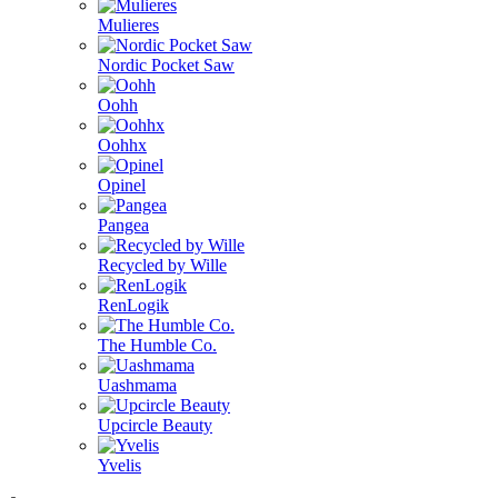
Mulieres
Nordic Pocket Saw
Oohh
Oohhx
Opinel
Pangea
Recycled by Wille
RenLogik
The Humble Co.
Uashmama
Upcircle Beauty
Yvelis