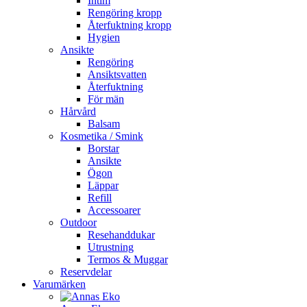
Intim
Rengöring kropp
Återfuktning kropp
Hygien
Ansikte
Rengöring
Ansiktsvatten
Återfuktning
För män
Hårvård
Balsam
Kosmetika / Smink
Borstar
Ansikte
Ögon
Läppar
Refill
Accessoarer
Outdoor
Resehanddukar
Utrustning
Termos & Muggar
Reservdelar
Varumärken