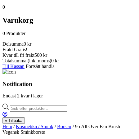
0
Varukorg
0
Produkter
Delsumma
0
kr
Frakt
Gratis!
Kvar till fri frakt
500 kr
Totalsumma
(inkl.moms)
0
kr
Till Kassan
Fortsätt handla
Notification
Endast 2 kvar i lager
Products
search
« Tillbaka
Hem
/
Kosmetika / Smink
/
Borstar
/ 95 All Over Fan Brush –
Vegansk Sminkborste