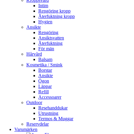
Kroppsvård
Intim
Rengöring kropp
Återfuktning kropp
Hygien
Ansikte
Rengöring
Ansiktsvatten
Återfuktning
För män
Hårvård
Balsam
Kosmetika / Smink
Borstar
Ansikte
Ögon
Läppar
Refill
Accessoarer
Outdoor
Resehanddukar
Utrustning
Termos & Muggar
Reservdelar
Varumärken