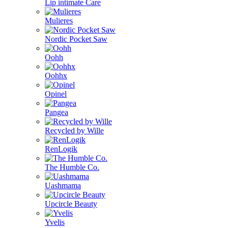
Lip intimate Care
Mulieres
Nordic Pocket Saw
Oohh
Oohhx
Opinel
Pangea
Recycled by Wille
RenLogik
The Humble Co.
Uashmama
Upcircle Beauty
Yvelis