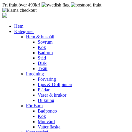
Fri frakt över 499kr!
Hem
Kategorier
Hem & hushåll
Sovrum
Kök
Badrum
Städ
Disk
Tvätt
Inredning
Förvaring
Ljus & Doftpinnar
Plädar
Vaser & krukor
Dukning
För Barn
Badponco
Kök
Munvård
Vattenflaska