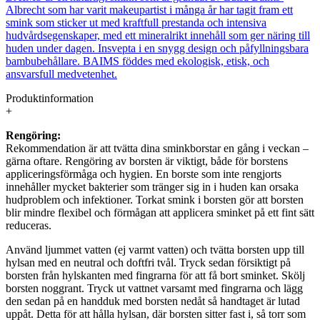
Albrecht som har varit makeupartist i många år har tagit fram ett
smink som sticker ut med kraftfull prestanda och intensiva
hudvårdsegenskaper, med ett mineralrikt innehåll som ger näring till
huden under dagen. Insvepta i en snygg design och påfyllningsbara
bambubehållare. BAIMS föddes med ekologisk, etisk, och
ansvarsfull medvetenhet.
Produktinformation
+
Rengöring:
Rekommendation är att tvätta dina sminkborstar en gång i veckan –
gärna oftare. Rengöring av borsten är viktigt, både för borstens
appliceringsförmåga och hygien. En borste som inte rengjorts
innehåller mycket bakterier som tränger sig in i huden kan orsaka
hudproblem och infektioner. Torkat smink i borsten gör att borsten
blir mindre flexibel och förmågan att applicera sminket på ett fint sätt
reduceras.
Använd ljummet vatten (ej varmt vatten) och tvätta borsten upp till
hylsan med en neutral och doftfri tvål. Tryck sedan försiktigt på
borsten från hylskanten med fingrarna för att få bort sminket. Skölj
borsten noggrant. Tryck ut vattnet varsamt med fingrarna och lägg
den sedan på en handduk med borsten nedåt så handtaget är lutad
uppåt. Detta för att hålla hylsan, där borsten sitter fast i, så torr som