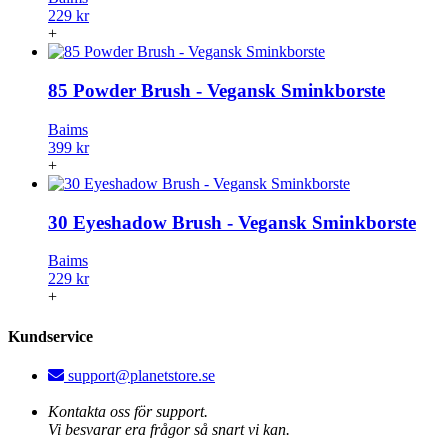
229 kr
+
85 Powder Brush - Vegansk Sminkborste
Baims
399 kr
+
30 Eyeshadow Brush - Vegansk Sminkborste
Baims
229 kr
+
Kundservice
support@planetstore.se
Kontakta oss för support.
Vi besvarar era frågor så snart vi kan.