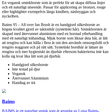
En vegansk sminkborste som är perfekt för att skapa diffusa linjer
och ett naturligt utseende. Passar för applicering av bronzer, rouge
eller highlighter exempelvis längs kindben, näsbryggan och
nyckelben.
Baims 95 – All over fan Brush är en handgjord silkesborste av
högsta kvalitet gjord av taklonhår (syntetiskt hår). Sminkborsten är
skapad med återvunnet aluminium med en borstad ytbehandling
med ett naturligt trähandtag. Mjuk borste som liknar äkta hår, är lätt
att rengöra och kan hålla i flera år om den används omsorgsfullt och
rengörs noggrant och på rätt sätt. Syntetiskt borsthår är lättare än
rengöra och mer hygieniskt än djurhår eftersom bakterierna inte kan
kolla sig kvar lika lätt som på djurhår.
Handgjord silkesborste
Inte testad på djur
Vegansk
Återvunnet Aluminium
Handtag av trä
Baims
BAIMS är ett naturligt smink som är grundat av Luisa Baims-