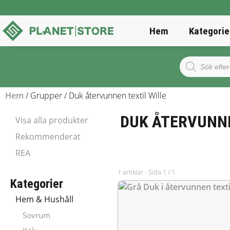
Hem
Kategorie
Products
search
Hem
/ Grupper / Duk återvunnen textil Wille
DUK ÅTERVUNNE
Visa alla produkter
Rekommenderat
REA
1 artiklar - Sida 1 / 1
Kategorier
Hem & Hushåll
Sovrum