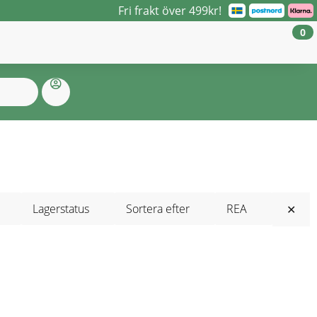
Fri frakt över 499kr!
0
Lagerstatus
Sortera efter
REA
✕