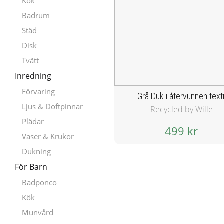
Kök
Badrum
Städ
Disk
Tvätt
Inredning
Förvaring
Grå Duk i återvunnen texti
Ljus & Doftpinnar
Recycled by Wille
Plädar
499 kr
Vaser & Krukor
Dukning
För Barn
Badponco
Kök
Munvård